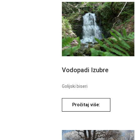
Vodopadi Izubre
Golijski biseri
Pročitaj više: