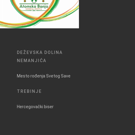
DEŽEVSKA DOLINA
NEMANJIĆA
Mesto rođenja Svetog Save
TREBINJE
Hercegovački biser