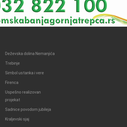
Deževska dolina Nemanjića
Trebinje
Simbol ustanka i vere
Firenca
Uspešno realizovan
projekat
Sadnice povodom jubileja
Kraljevski sjaj