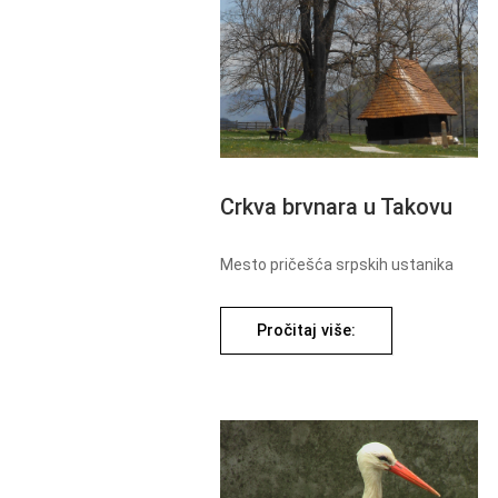
Crkva brvnara u Takovu
Mesto pričešća srpskih ustanika
Pročitaj više: