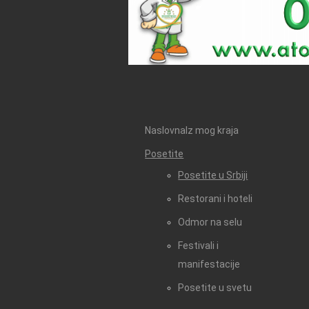
Naslovna
Iz mog kraja
Posetite
Posetite u Srbiji
Restorani i hoteli
Odmor na selu
Festivali i
manifestacije
Posetite u svetu