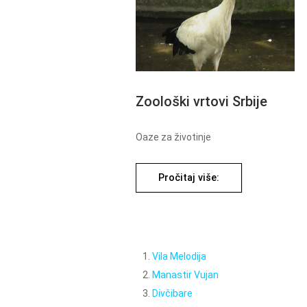
Zoološki vrtovi Srbije
Oaze za životinje
Pročitaj više:
Vila Melodija
Manastir Vujan
Divčibare