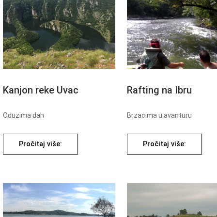
Kanjon reke Uvac
Rafting na Ibru
Oduzima dah
Brzacima u avanturu
Pročitaj više:
Pročitaj više: