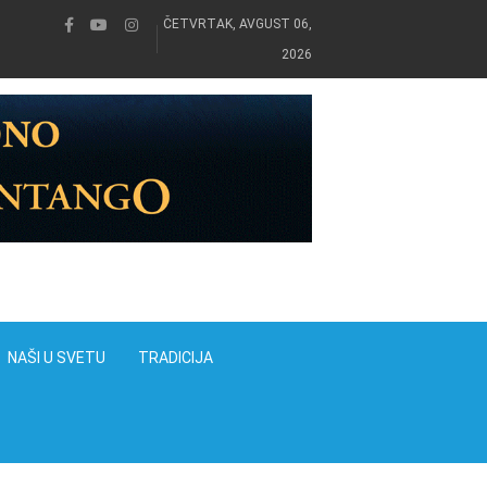
ČETVRTAK, AVGUST 06,
2026
NAŠI U SVETU
TRADICIJA