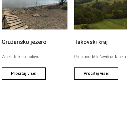
Gružansko jezero
Takovski kraj
Za izletnike i ribolovce
Proplanci Miloševih ustanika
Pročitaj više:
Pročitaj više: