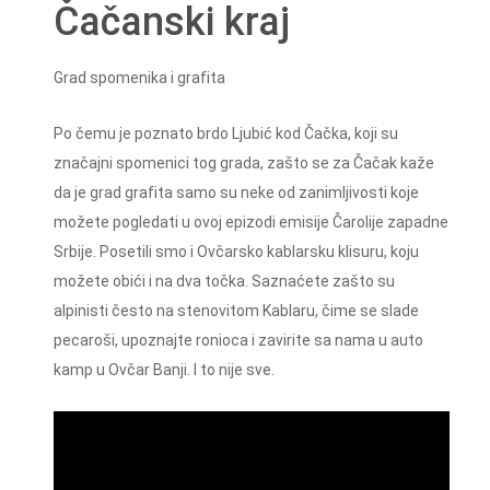
Čačanski kraj
Grad spomenika i grafita
Po čemu je poznato brdo Ljubić kod Čačka, koji su
značajni spomenici tog grada, zašto se za Čačak kaže
da je grad grafita samo su neke od zanimljivosti koje
možete pogledati u ovoj epizodi emisije Čarolije zapadne
Srbije. Posetili smo i Ovčarsko kablarsku klisuru, koju
možete obići i na dva točka. Saznaćete zašto su
alpinisti često na stenovitom Kablaru, čime se slade
pecaroši, upoznajte ronioca i zavirite sa nama u auto
kamp u Ovčar Banji. I to nije sve.