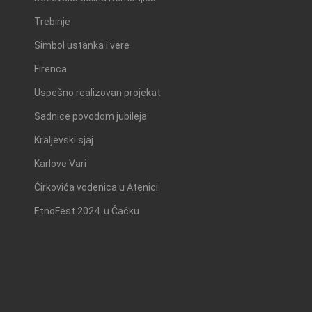
Trebinje
Simbol ustanka i vere
Firenca
Uspešno realizovan projekat
Sadnice povodom jubileja
Kraljevski sjaj
Karlove Vari
Ćirkovića vodenica u Atenici
EtnoFest 2024. u Čačku